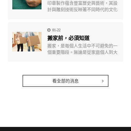
印章製作蘊含豐富歷史與藝術，其設
計與雕刻技術反映著不同時代的文化
演變。在當代，印章製作結合了多樣
材料與先進數字技術，提高了精確度
與效率。企業印章、官方文件印章以
01-22
及個人印章都在不同領域發揮著關鍵
搬家前，必須知道
作用。近年來，智能印章和可持續製
搬家，是每個人生活中不可避免的一
作成為創新方向，展現印章製作領域
個重要階段。無論是從家庭個人到大
的不斷演進。印章製作的融合藝術與
型公司行號，亦或是企業總部的喬
技術，承載著社會需求與文明進步，
遷，都需要仔細規劃和專業的搬遷服
展望未來將帶來更多創意和發展。
務。在眾多搬家公司中，搬家以其獨
特的優勢脫穎而出，成為市場上少數
看全部的消息
具有大型上市公司總部搬遷能力的專
業搬家公司。