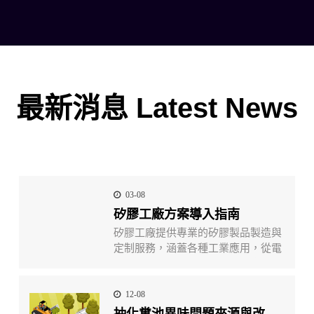
最新消息 Latest News
最新消息 Latest News
03-08
矽膠工廠方案導入指南
矽膠工廠提供專業的矽膠製品製造與
定制服務，涵蓋各種工業應用，從電
子、醫療到汽車領域。這些工廠利用
先進的生產技術和高品質的原材料，
為客戶提供高性能且符合需求的矽膠
12-08
解決方案。選擇合適的矽膠工廠不僅
抽化糞池異味問題來源與改善方式