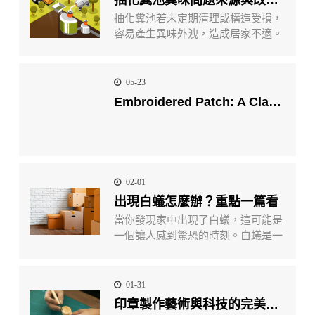
能提高產品的品質與生產效率，還能
抽化糞池若未定期清理或構造受損，
確保交貨準時與成本效益，對於需要
容易產生異味外洩，造成居家不適。
大量定制化生產的企業尤為重要。
本篇從異味形成原因、常見改善方式
及預防策略切入，協助住戶有效降低
化糞池臭味問題。
05-23
Embroidered Patch: A Classic Symbol of Craftsmanship and Identity
02-01
出現白蟻怎麼辦？重點一篇看
當你發現家中出現了白蟻，這可能是
一個讓人感到驚恐的時刻。白蟻是一
種害蟲，如果不及早處理，可能對你
的房屋造成巨大損害。讓我們一起來
深入了解，瞭解當白蟻侵入時該如何
01-31
迅速而有效地處理這個問題。
印章製作藝術與科技的完美交融：探索當代創新與應用