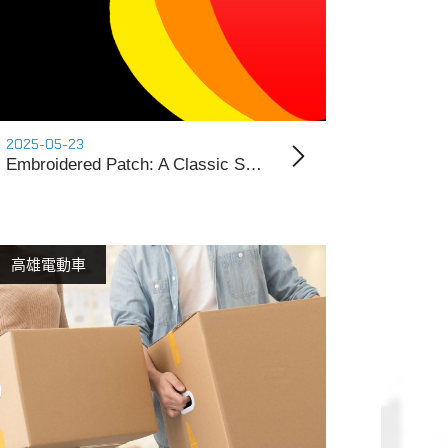
2025-05-23
Embroidered Patch: A Classic Symbol of Craftsmanship and Identity
高雄電動車