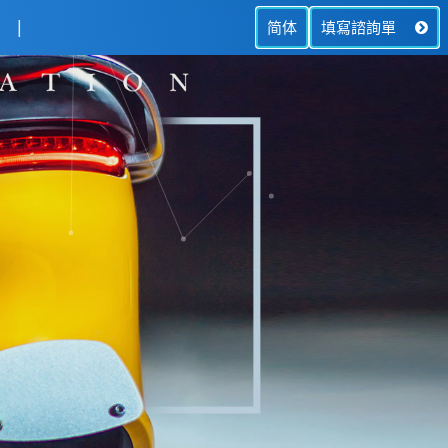
简体
填寫諮詢單