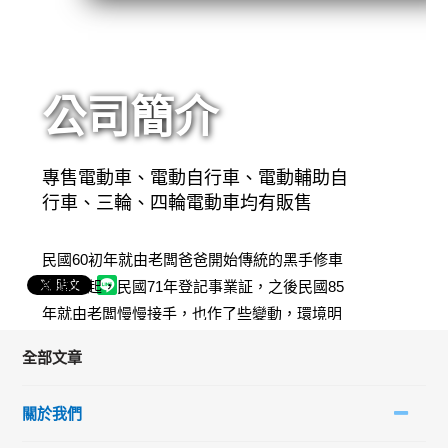
公司簡介
專售電動車、電動自行車、電動輔助自
行車、三輪、四輪電動車均有販售
民國60初年就由老闆爸爸開始傳統的黑手修車
師傅作起，民國71年登記事業証，之後民國85
年就由老闆慢慢接手，也作了些變動，環境明
亮，和之後不同，也注重顧客的需求，要求服
全部文章
務品質，自己也一直追求更精進的技術丶目前
是修護車乙級證照丶有噴射技術証書～現在又
關於我們
加盟電動車的經銷，店內裝潢又是巔負一般的