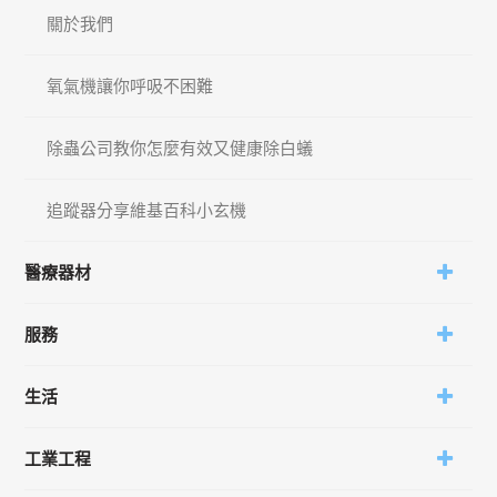
汽油車維修店的裝潢丶都是為了給予顧客在看
關於我們
車修車等待時、更好的品質，也一樣堅持更高
端的服務品質丶一直在這服務郷親
氧氣機讓你呼吸不困難
營業時間周一到周五9:00-晚上9:00
除蟲公司教你怎麼有效又健康除白蟻
周六9:00_晚上7:30
追蹤器分享維基百科小玄機
醫療器材
服務
生活
工業工程