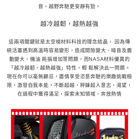
音，越野奔馳更安靜有勁。
越冷越韌，越熱越強
這兩項關鍵就是太空梭材料科技的理念結晶， 因為傳
統活塞遇到高溫時容易變形，造成間隙變大、噪音及震
動變大、機油 耗損增加等問題，而NASA材料優異的
「越冷越韌，越熱越強」特性，輕 鬆解決此一問題。
現在你可以毫無顧忌，盡情享受恣意奔馳的樂趣挑戰極
限，激發自我本能，不斷超越，粹鍊超人意志，渴望，
在過程中獲得滿足，探索未知領域，奔放熱情